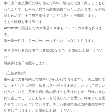
東松山市美土里町に移り住んで16年。地域の人達に良くしてもら
ったことで、仕事も子育ても順風満帆だったと思います。その感
謝も込めて、全て無料奉仕で「こども祭り」を開催します。
うちの職員も乗り気です！
Amazonで調達したカキ氷器で今年もフワフワカキ氷を作りま
す。
ヨーヨー釣り、スーパーボールすくい、わなげもやります。
歩きで来れる方は誰でも参加OKなので、お気軽にお越しくださ
い。
引換券は当日も配布します。
［主催者挨拶］
東松山市の各町内会で夏祭りが行われておりますが、美土里町で
は、子どもたちが楽しめるお祭りがありません。いつもご協力い
ただいている、美土里町内会の皆様のお子様たちが、気軽に来ら
れて楽しめる「こども祭り」を開催したいと思い、昨年より企画
させてよりいただいています。チラシ兼引換兼は当時由敷地内で
配布しております。お気軽にお越しください。